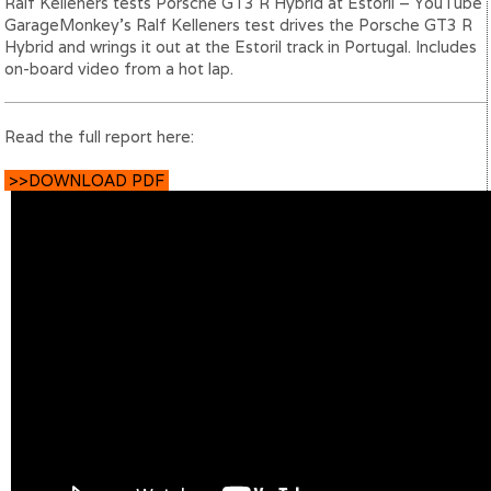
Ralf Kelleners tests Porsche GT3 R Hybrid at Estoril – YouTube
GarageMonkey’s Ralf Kelleners test drives the Porsche GT3 R
Hybrid and wrings it out at the Estoril track in Portugal. Includes
on-board video from a hot lap.
Read the full report here:
>>DOWNLOAD PDF